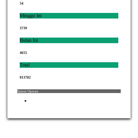
54
Minggu Ini
3739
Bulan Ini
4655
Total
813782
Sistem Operasi
Hak Cipta © 2021 Mahkamah Agung Republik Indonesia