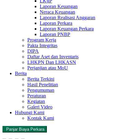
LKjIP
Laporan Keuangan
Neraca Keuangan
Laporan Realisasi Anggaran
Laporan Perkara
Laporan Keuangan Perkara
Laporan PNBP
Program Kerja
Pakta Integritas
DIPA
Daftar Aset dan Inventaris
LHKPN Dan LHKASN
Perjanjian atau MoU
Berita
Berita Terkini
Hasil Penelitian
Pengumuman
Peraturan
Kegiatan
Galeri Video
Hubungi Kami
Kontak Kami
Panjar Biaya Perkara