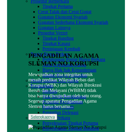
Prosedur Berperkara
Tingkat Pertama
Cerai Talak dan Cerai Gugat
Gugatan Ekonomi Syariah
Gugatan Sederhana Ekonomi Syariah
Gugatan Lainnya
Prosedur Verzet
Tingkat Banding
Tingkat Kasasi
Peninjauan Kembali
Panjar Biaya Perkara
PENGADILAN AGAMA
Perhitungan Panjar Biaya Perkara
SLEMAN NO KORUPSI
Surat Keputusan Panjar
Biaya Hak hak Kepaniteraan
Mewujudkan zona integritas untuk
Radius Biaya Panggilan
meraih predikat Wilayah Bebas dari
Pengembalian Sisa Panjar
Korupsi (WBK) dan Wilayah Birokrasi
Persidangan
Bersih dan Melayani (WBBM) tidak
Mediasi
bisa hanya diwujudkan oleh satu orang.
Tata Tertib Persidangan
Segenap aparatur Pengadilan Agama
Prosedur Persidangan
Sleman harus bersama...
Panggilan Ghoib
Panggilan Delegasi
Selengkapnya
Penyelesaian Perkara
Penyelesaian Tingkat Pertama
Penyelesaian Tingkat Banding