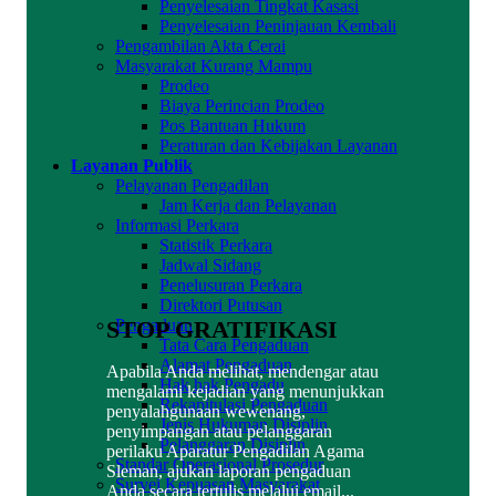
Penyelesaian Tingkat Kasasi
Penyelesaian Peninjauan Kembali
Pengambilan Akta Cerai
Masyarakat Kurang Mampu
Prodeo
Biaya Perincian Prodeo
Pos Bantuan Hukum
Peraturan dan Kebijakan Layanan
Layanan Publik
Pelayanan Pengadilan
Jam Kerja dan Pelayanan
Informasi Perkara
Statistik Perkara
Jadwal Sidang
Penelusuran Perkara
Direktori Putusan
STOP GRATIFIKASI
Pengaduan
Tata Cara Pengaduan
Alamat Pengaduan
Apabila Anda melihat, mendengar atau
Hak hak Pengadu
mengalami kejadian yang menunjukkan
Rekapitulasi Pengaduan
penyalahgunaan wewenang,
Jenis Hukuman Disiplin
penyimpangan atau pelanggaran
Pelanggaran Disiplin
perilaku Aparatur Pengadilan Agama
Standar Operasional Prosedur
Sleman, ajukan laporan pengaduan
Survei Kepuasan Masyarakat
Anda secara tertulis melalui email...