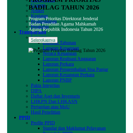
Ucapan
BADILAG TAHUN 2026
Artikel
Kegiatan
Program Prioritas Direktorat Jenderal
Pengumuman
Badan Peradilan Agama Mahkamah
Peraturan
Agung Republik Indonesia Tahun 2026
Transparansi
Laporan
Selengkapnya
Laporan Tahunan
Laporan Keuangan
Neraca Keuangan
Laporan Realisasi Anggaran
Laporan Perkara
Laporan Pengembalian Sisa Panjar
Laporan Keuangan Perkara
Laporan PNBP
Pakta Integritas
DIPA
Daftar Aset dan Inventaris
LHKPN Dan LHKASN
Perjanjian atau MoU
Hasil Penelitian
PPID
Profile PPID
Standar dan Maklumat Pelayanan