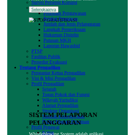
Survei Persepsi Korupsi
Pengawasan
Selengkapnya
Pedoman Pengawasan
Pejabat Pengawas
Jumlah dan Jenis Pelanggaran
Langkah Pemeriksaan
Hukuman Disiplin
Putusan MKH
Laporan Hawasbid
PTSP
Fasilitas Publik
Prosedur Evakuasi
Tentang Pengadilan
Pengantar Ketua Pengadilan
Visi & Misi Pengadilan
Profil Pengadilan
Sejarah
Tugas Pokok dan Fungsi
Wilayah Yurisdiksi
Alamat Pengadilan
Struktur Organisasi
SISTEM PELAPORAN
Statistik Kepegawaian
PELANGGARAN
Daftar Mantan Pimpinan
Profil Pegawai
Ketua
Whistleblowing System adalah aplikasi