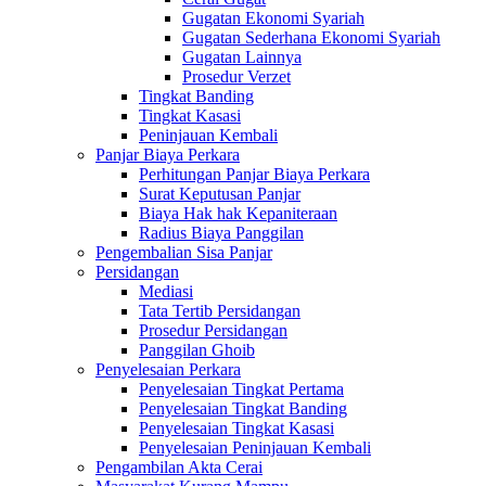
Gugatan Ekonomi Syariah
Gugatan Sederhana Ekonomi Syariah
Gugatan Lainnya
Prosedur Verzet
Tingkat Banding
Tingkat Kasasi
Peninjauan Kembali
Panjar Biaya Perkara
Perhitungan Panjar Biaya Perkara
Surat Keputusan Panjar
Biaya Hak hak Kepaniteraan
Radius Biaya Panggilan
Pengembalian Sisa Panjar
Persidangan
Mediasi
Tata Tertib Persidangan
Prosedur Persidangan
Panggilan Ghoib
Penyelesaian Perkara
Penyelesaian Tingkat Pertama
Penyelesaian Tingkat Banding
Penyelesaian Tingkat Kasasi
Penyelesaian Peninjauan Kembali
Pengambilan Akta Cerai