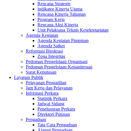
Rencana Strategis
Indikator Kinerja Utama
Rencana Kinerja Tahunan
Program Kerja
Rencana Aksi Kinerja
Unit Pelaksana Teknis Kesekretariatan
Agenda Kegiatan
Agenda Kegiatan Pimpinan
Agenda Satker
Reformasi Birokrasi
Zona Integritas
Pedoman Pengelolaan Organisasi
Pedoman Pengelolaan Kepaniteraan
Surat Keputusan
Layanan Publik
Pelayanan Pengadilan
Jam Kerja dan Pelayanan
Informasi Perkara
Statistik Perkara
Jadwal Sidang
Penelusuran Perkara
Direktori Putusan
Pengaduan
Tata Cara Pengaduan
Alamat Pengaduan