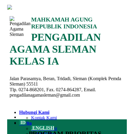
MAHKAMAH AGUNG
REPUBLIK INDONESIA
PENGADILAN
AGAMA SLEMAN
KELAS IA
Jalan Parasamya, Beran, Tridadi, Sleman (Komplek Pemda
Sleman) 55511
Tlp. 0274-868201, Fax. 0274-864287, Email.
pengadilanagamasleman@gmail.com
Hubungi Kami
Kontak Kami
ID
Berita
ENGLISH
Berita Terkini
PROGRAM PRIORITAS
Galeri Video