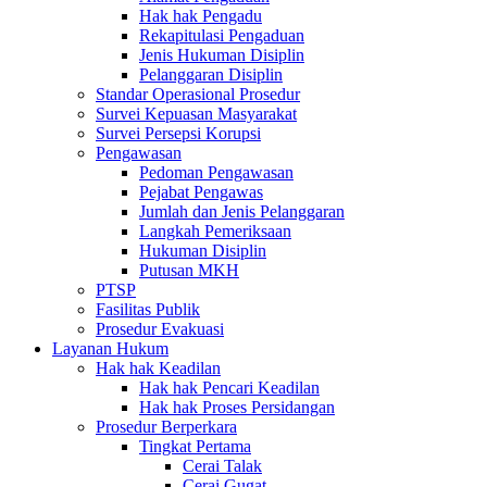
Hak hak Pengadu
Rekapitulasi Pengaduan
Jenis Hukuman Disiplin
Pelanggaran Disiplin
Standar Operasional Prosedur
Survei Kepuasan Masyarakat
Survei Persepsi Korupsi
Pengawasan
Pedoman Pengawasan
Pejabat Pengawas
Jumlah dan Jenis Pelanggaran
Langkah Pemeriksaan
Hukuman Disiplin
Putusan MKH
PTSP
Fasilitas Publik
Prosedur Evakuasi
Layanan Hukum
Hak hak Keadilan
Hak hak Pencari Keadilan
Hak hak Proses Persidangan
Prosedur Berperkara
Tingkat Pertama
Cerai Talak
Cerai Gugat