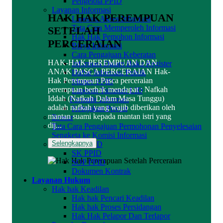
Pengelola PPID
Layanan Informasi
HAK HAK PEREMPUAN
Laporan Akses Informasi
Tata Cara Memperoleh Informasi
SETELAH
Hak Hak Pemohon Informasi
PERCERAIAN
Biaya Informasi
Cara Pengajuan Keberatan
HAK-HAK PEREMPUAN DAN
Informasi Dalam Buku Register
ANAK PASCA PERCERAIAN Hak-
Daftar Informasi Publik
Hak Perempuan Pasca perceraian
Monev PPID
perempuan berhak mendapat : Nafkah
Laporan Tahunan LID
Iddah (Nafkah Dalam Masa Tunggu)
Formulir Informasi
adalah nafkah yang wajib diberikan oleh
Kebijakan Privasi
mantan suami kepada mantan istri yang
Brosur
dij...
Tata Cara Pengajuan Permohonan Penyelesaian
Sengketa ke Komisi Informasi
Selengkapnya
Dokumen PPID
SK PPID
SOP PPID
Dokumen Kontrak
Layanan Hukum
Hak hak Keadilan
Hak hak Pencari Keadilan
Hak hak Proses Persidangan
Hak Hak Pelapor Dan Terlapor