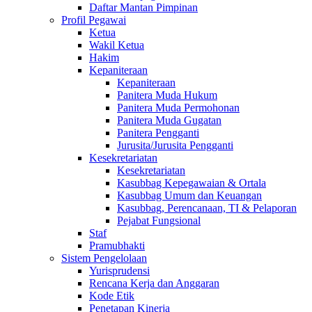
Daftar Mantan Pimpinan
Profil Pegawai
Ketua
Wakil Ketua
Hakim
Kepaniteraan
Kepaniteraan
Panitera Muda Hukum
Panitera Muda Permohonan
Panitera Muda Gugatan
Panitera Pengganti
Jurusita/Jurusita Pengganti
Kesekretariatan
Kesekretariatan
Kasubbag Kepegawaian & Ortala
Kasubbag Umum dan Keuangan
Kasubbag, Perencanaan, TI & Pelaporan
Pejabat Fungsional
Staf
Pramubhakti
Sistem Pengelolaan
Yurisprudensi
Rencana Kerja dan Anggaran
Kode Etik
Penetapan Kinerja