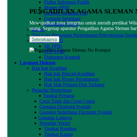
Daftar Informasi Publik
Monev PPID
PENGADILAN AGAMA SLEMAN 
Laporan Tahunan LID
Formulir Informasi
Mewujudkan zona integritas untuk meraih predikat Wi
Kebijakan Privasi
orang. Segenap aparatur Pengadilan Agama Sleman haru
Brosur
Tata Cara Pengajuan Permohonan Penyelesaian Sengk
Selengkapnya
Dokumen PPID
SK PPID
SOP PPID
Dokumen Kontrak
Layanan Hukum
Hak hak Keadilan
Hak hak Pencari Keadilan
Hak hak Proses Persidangan
Hak Hak Pelapor Dan Terlapor
Prosedur Berperkara
Tingkat Pertama
Cerai Talak dan Cerai Gugat
Gugatan Ekonomi Syariah
Gugatan Sederhana Ekonomi Syariah
Gugatan Lainnya
Prosedur Verzet
Tingkat Banding
Tingkat Kasasi