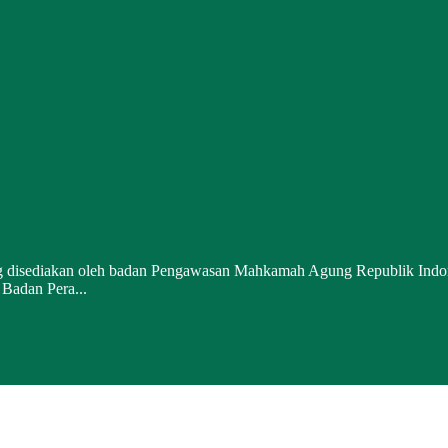
g disediakan oleh badan Pengawasan Mahkamah Agung Republik Indones
Badan Pera...
Kam, 06 Agustus 2026