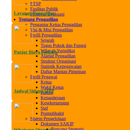
PTSP
Fasilitas Publik
Layanan Pengadilan
Prosedur Evakuasi
Tentang Pengadilan
Pengantar Ketua Pengadilan
Visi & Misi Pengadilan
Profil Pengadilan
Sejarah
Tugas Pokok dan Fungsi
Wilayah Yurisdiksi
Panjar Biaya Perkara
Alamat Pengadilan
Struktur Organisasi
Statistik Kepegawaian
Daftar Mantan Pimpinan
Profil Pegawai
Ketua
Wakil Ketua
Jadwal Sidang SIPP
Hakim
Kepaniteraan
Kesekretariatan
Staf
Pramubhakti
Sistem Pengelolaan
Dokumen SAKIP
Rencana Strategis
Whatsapp Otomatis