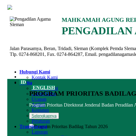
MAHKAMAH AGUNG REP
PENGADILAN 
Jalan Parasamya, Beran, Tridadi, Sleman (Komplek Pemda Slem
Tlp. 0274-868201, Fax. 0274-864287, Email. pengadilanagama
Hubungi Kami
Kontak Kami
ID
Berita
ENGLISH
Berita Terkini
PROGRAM PRIORITAS BADILAG 
Galeri Video
Ucapan
Artikel
Program Prioritas Direktorat Jenderal Badan Peradi
Kegiatan
Pengumuman
Selengkapnya
Peraturan
Transparansi
Laporan