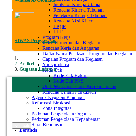
Indikator Kinerja Utama
Rencana Kinerja Tahunan
Penetapan Kinerja Tahunan
Rencana Aksi Kinerja
LKjIP
LHE
Program Kerja
SIWAS Pengawasan
Jadwal Program dan Kegiatan
Rencana Kerja dan Anggaran
Daftar Nama Pelaksana Program dan Kegiatan
Capaian Program dan Kegiatan
Artikel
Yurisprudensi
Gugatan Lainnya
Kode Etik
Kode Etik Hakim
Kode Etik PNS
Unit Pelaksana Teknis Kesekretariatan
Rencana Umum Pengadaan
Agenda Kegiatan Pimpinan
Reformasi Birokrasi
Zona Integritas
Pedoman Pengelolaan Organisasi
Pedoman Pengelolaan Kepaniteraan
Surat Keputusan
Kembali
Beranda