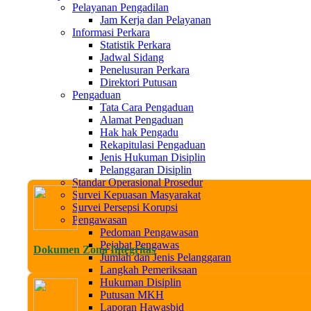
Pelayanan Pengadilan
Jam Kerja dan Pelayanan
Informasi Perkara
Statistik Perkara
Jadwal Sidang
Penelusuran Perkara
Direktori Putusan
Pengaduan
Tata Cara Pengaduan
Alamat Pengaduan
Hak hak Pengadu
Rekapitulasi Pengaduan
Jenis Hukuman Disiplin
Pelanggaran Disiplin
Standar Operasional Prosedur
Survei Kepuasan Masyarakat
Survei Persepsi Korupsi
Pengawasan
Pedoman Pengawasan
Pejabat Pengawas
Dokumen Zona Integritas
Jumlah dan Jenis Pelanggaran
Langkah Pemeriksaan
Hukuman Disiplin
Putusan MKH
Laporan Hawasbid