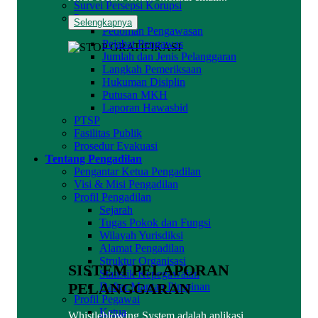
Survei Persepsi Korupsi
Pengawasan
Selengkapnya
Pedoman Pengawasan
Pejabat Pengawas
Jumlah dan Jenis Pelanggaran
Langkah Pemeriksaan
Hukuman Disiplin
Putusan MKH
Laporan Hawasbid
PTSP
Fasilitas Publik
Prosedur Evakuasi
Tentang Pengadilan
Pengantar Ketua Pengadilan
Visi & Misi Pengadilan
Profil Pengadilan
Sejarah
Tugas Pokok dan Fungsi
Wilayah Yurisdiksi
Alamat Pengadilan
Struktur Organisasi
SISTEM PELAPORAN
Statistik Kepegawaian
PELANGGARAN
Daftar Mantan Pimpinan
Profil Pegawai
Ketua
Whistleblowing System adalah aplikasi