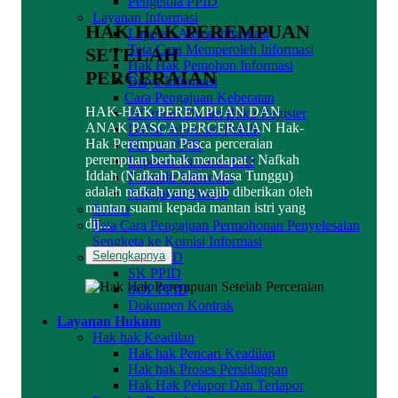
Pengelola PPID
Layanan Informasi
HAK HAK PEREMPUAN
Laporan Akses Informasi
Tata Cara Memperoleh Informasi
SETELAH
Hak Hak Pemohon Informasi
PERCERAIAN
Biaya Informasi
Cara Pengajuan Keberatan
HAK-HAK PEREMPUAN DAN
Informasi Dalam Buku Register
ANAK PASCA PERCERAIAN Hak-
Daftar Informasi Publik
Hak Perempuan Pasca perceraian
Monev PPID
perempuan berhak mendapat : Nafkah
Laporan Tahunan LID
Iddah (Nafkah Dalam Masa Tunggu)
Formulir Informasi
adalah nafkah yang wajib diberikan oleh
Kebijakan Privasi
mantan suami kepada mantan istri yang
Brosur
dij...
Tata Cara Pengajuan Permohonan Penyelesaian
Sengketa ke Komisi Informasi
Selengkapnya
Dokumen PPID
SK PPID
SOP PPID
Dokumen Kontrak
Layanan Hukum
Hak hak Keadilan
Hak hak Pencari Keadilan
Hak hak Proses Persidangan
Hak Hak Pelapor Dan Terlapor