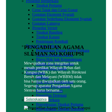
Prosedur Berperkara
Tingkat Pertama
Cerai Talak dan Cerai Gugat
Gugatan Ekonomi Syariah
Gugatan Sederhana Ekonomi Syariah
Gugatan Lainnya
Prosedur Verzet
Tingkat Banding
Tingkat Kasasi
Peninjauan Kembali
Panjar Biaya Perkara
PENGADILAN AGAMA
Perhitungan Panjar Biaya Perkara
SLEMAN NO KORUPSI
Surat Keputusan Panjar
Biaya Hak hak Kepaniteraan
Mewujudkan zona integritas untuk
Radius Biaya Panggilan
meraih predikat Wilayah Bebas dari
Pengembalian Sisa Panjar
Korupsi (WBK) dan Wilayah Birokrasi
Persidangan
Bersih dan Melayani (WBBM) tidak
Mediasi
bisa hanya diwujudkan oleh satu orang.
Tata Tertib Persidangan
Segenap aparatur Pengadilan Agama
Prosedur Persidangan
Sleman harus bersama...
Panggilan Ghoib
Panggilan Delegasi
Selengkapnya
Penyelesaian Perkara
Penyelesaian Tingkat Pertama
Penyelesaian Tingkat Banding