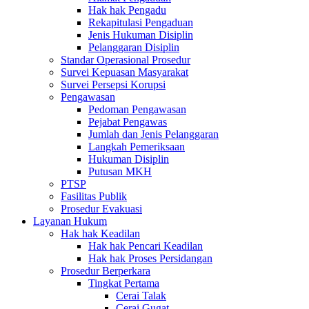
Hak hak Pengadu
Rekapitulasi Pengaduan
Jenis Hukuman Disiplin
Pelanggaran Disiplin
Standar Operasional Prosedur
Survei Kepuasan Masyarakat
Survei Persepsi Korupsi
Pengawasan
Pedoman Pengawasan
Pejabat Pengawas
Jumlah dan Jenis Pelanggaran
Langkah Pemeriksaan
Hukuman Disiplin
Putusan MKH
PTSP
Fasilitas Publik
Prosedur Evakuasi
Layanan Hukum
Hak hak Keadilan
Hak hak Pencari Keadilan
Hak hak Proses Persidangan
Prosedur Berperkara
Tingkat Pertama
Cerai Talak
Cerai Gugat