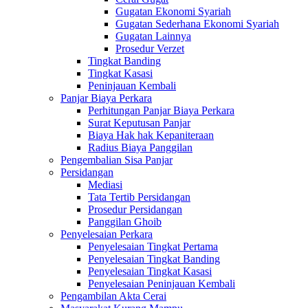
Gugatan Ekonomi Syariah
Gugatan Sederhana Ekonomi Syariah
Gugatan Lainnya
Prosedur Verzet
Tingkat Banding
Tingkat Kasasi
Peninjauan Kembali
Panjar Biaya Perkara
Perhitungan Panjar Biaya Perkara
Surat Keputusan Panjar
Biaya Hak hak Kepaniteraan
Radius Biaya Panggilan
Pengembalian Sisa Panjar
Persidangan
Mediasi
Tata Tertib Persidangan
Prosedur Persidangan
Panggilan Ghoib
Penyelesaian Perkara
Penyelesaian Tingkat Pertama
Penyelesaian Tingkat Banding
Penyelesaian Tingkat Kasasi
Penyelesaian Peninjauan Kembali
Pengambilan Akta Cerai