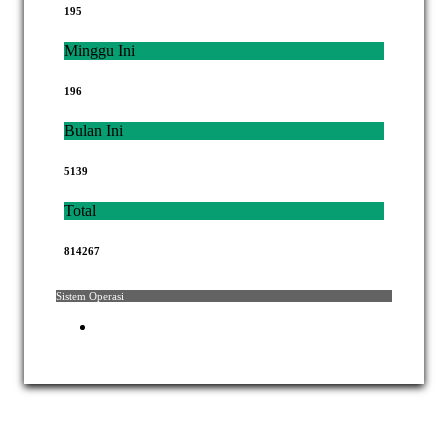
195
Minggu Ini
196
Bulan Ini
5139
Total
814267
Sistem Operasi
Hak Cipta © 2021 Mahkamah Agung Republik Indonesia