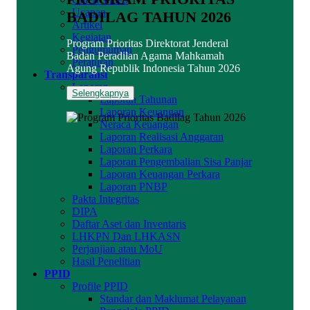
Ucapan
BADILAG TAHUN 2026
Artikel
Kegiatan
Program Prioritas Direktorat Jenderal
Pengumuman
Badan Peradilan Agama Mahkamah
Peraturan
Agung Republik Indonesia Tahun 2026
Transparansi
Laporan
Selengkapnya
Laporan Tahunan
Laporan Keuangan
Neraca Keuangan
Laporan Realisasi Anggaran
Laporan Perkara
Laporan Pengembalian Sisa Panjar
Laporan Keuangan Perkara
Laporan PNBP
Pakta Integritas
DIPA
Daftar Aset dan Inventaris
LHKPN Dan LHKASN
Perjanjian atau MoU
Hasil Penelitian
PPID
Profile PPID
Standar dan Maklumat Pelayanan