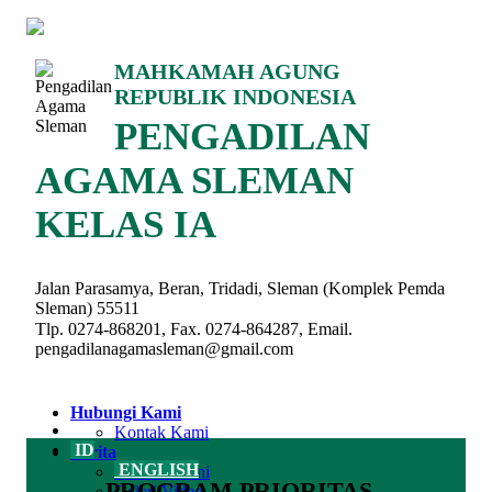
MAHKAMAH AGUNG
REPUBLIK INDONESIA
PENGADILAN
AGAMA SLEMAN
KELAS IA
Jalan Parasamya, Beran, Tridadi, Sleman (Komplek Pemda
Sleman) 55511
Tlp. 0274-868201, Fax. 0274-864287, Email.
pengadilanagamasleman@gmail.com
Hubungi Kami
Kontak Kami
ID
Berita
ENGLISH
Berita Terkini
PROGRAM PRIORITAS
Galeri Video