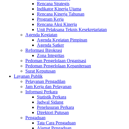
Rencana Strategis
Indikator Kinerja Utama
Rencana Kinerja Tahunan
Program Kerja
Rencana Aksi Kinerja
Unit Pelaksana Teknis Kesekretariatan
Agenda Kegiatan
Agenda Kegiatan Pimpinan
Agenda Satker
Reformasi Birokrasi
Zona Integritas
Pedoman Pengelolaan Organisasi
Pedoman Pengelolaan Kepaniteraan
Surat Keputusan
Layanan Publik
Pelayanan Pengadilan
Jam Kerja dan Pelayanan
Informasi Perkara
Statistik Perkara
Jadwal Sidang
Penelusuran Perkara
Direktori Putusan
Pengaduan
Tata Cara Pengaduan
Alamat Pengaduan