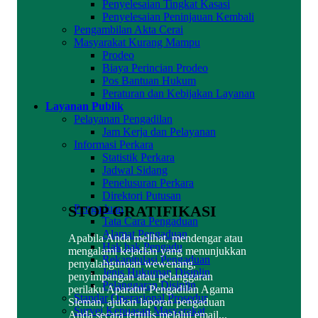
Penyelesaian Tingkat Kasasi
Penyelesaian Peninjauan Kembali
Pengambilan Akta Cerai
Masyarakat Kurang Mampu
Prodeo
Biaya Perincian Prodeo
Pos Bantuan Hukum
Peraturan dan Kebijakan Layanan
Layanan Publik
Pelayanan Pengadilan
Jam Kerja dan Pelayanan
Informasi Perkara
Statistik Perkara
Jadwal Sidang
Penelusuran Perkara
Direktori Putusan
STOP GRATIFIKASI
Pengaduan
Tata Cara Pengaduan
Alamat Pengaduan
Apabila Anda melihat, mendengar atau
Hak hak Pengadu
mengalami kejadian yang menunjukkan
Rekapitulasi Pengaduan
penyalahgunaan wewenang,
Jenis Hukuman Disiplin
penyimpangan atau pelanggaran
Pelanggaran Disiplin
perilaku Aparatur Pengadilan Agama
Standar Operasional Prosedur
Sleman, ajukan laporan pengaduan
Survei Kepuasan Masyarakat
Anda secara tertulis melalui email...