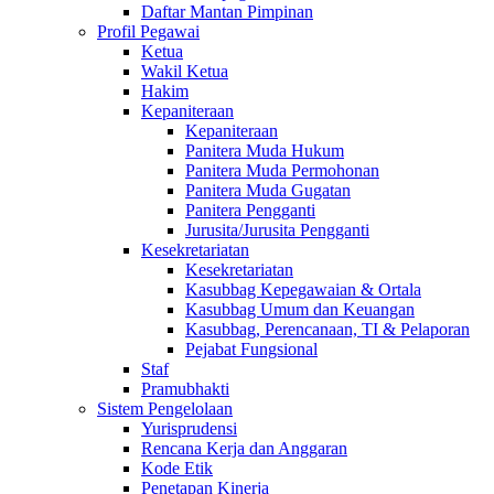
Daftar Mantan Pimpinan
Profil Pegawai
Ketua
Wakil Ketua
Hakim
Kepaniteraan
Kepaniteraan
Panitera Muda Hukum
Panitera Muda Permohonan
Panitera Muda Gugatan
Panitera Pengganti
Jurusita/Jurusita Pengganti
Kesekretariatan
Kesekretariatan
Kasubbag Kepegawaian & Ortala
Kasubbag Umum dan Keuangan
Kasubbag, Perencanaan, TI & Pelaporan
Pejabat Fungsional
Staf
Pramubhakti
Sistem Pengelolaan
Yurisprudensi
Rencana Kerja dan Anggaran
Kode Etik
Penetapan Kinerja