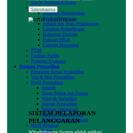
Survei Persepsi Korupsi
Pengawasan
Selengkapnya
Pedoman Pengawasan
Pejabat Pengawas
Jumlah dan Jenis Pelanggaran
Langkah Pemeriksaan
Hukuman Disiplin
Putusan MKH
Laporan Hawasbid
PTSP
Fasilitas Publik
Prosedur Evakuasi
Tentang Pengadilan
Pengantar Ketua Pengadilan
Visi & Misi Pengadilan
Profil Pengadilan
Sejarah
Tugas Pokok dan Fungsi
Wilayah Yurisdiksi
Alamat Pengadilan
Struktur Organisasi
SISTEM PELAPORAN
Statistik Kepegawaian
PELANGGARAN
Daftar Mantan Pimpinan
Profil Pegawai
Ketua
Whistleblowing System adalah aplikasi