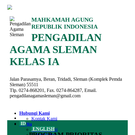
MAHKAMAH AGUNG
REPUBLIK INDONESIA
PENGADILAN
AGAMA SLEMAN
KELAS IA
Jalan Parasamya, Beran, Tridadi, Sleman (Komplek Pemda
Sleman) 55511
Tlp. 0274-868201, Fax. 0274-864287, Email.
pengadilanagamasleman@gmail.com
Hubungi Kami
Kontak Kami
ID
Berita
ENGLISH
Berita Terkini
PROGRAM PRIORITAS
Galeri Video