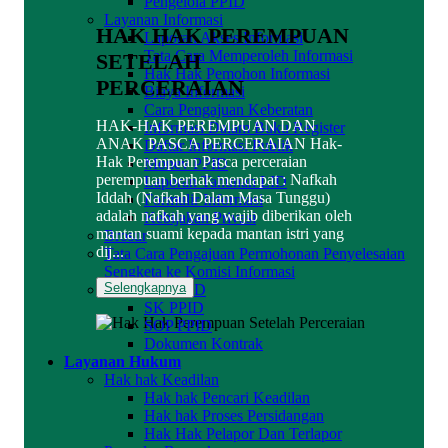
Pengelola PPID
Layanan Informasi
HAK HAK PEREMPUAN
Laporan Akses Informasi
Tata Cara Memperoleh Informasi
SETELAH
Hak Hak Pemohon Informasi
PERCERAIAN
Biaya Informasi
Cara Pengajuan Keberatan
HAK-HAK PEREMPUAN DAN
Informasi Dalam Buku Register
ANAK PASCA PERCERAIAN Hak-
Daftar Informasi Publik
Hak Perempuan Pasca perceraian
Monev PPID
perempuan berhak mendapat : Nafkah
Laporan Tahunan LID
Iddah (Nafkah Dalam Masa Tunggu)
Formulir Informasi
adalah nafkah yang wajib diberikan oleh
Kebijakan Privasi
mantan suami kepada mantan istri yang
Brosur
dij...
Tata Cara Pengajuan Permohonan Penyelesaian
Sengketa ke Komisi Informasi
Selengkapnya
Dokumen PPID
SK PPID
SOP PPID
Dokumen Kontrak
Layanan Hukum
Hak hak Keadilan
Hak hak Pencari Keadilan
Hak hak Proses Persidangan
Hak Hak Pelapor Dan Terlapor