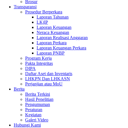
Brosur
Transparansi
Prosedur Berperkara
Laporan Tahunan
LKjIP
Laporan Keuangan
Neraca Keuangan
Laporan Realisasi Anggaran
Laporan Perkara
Laporan Keuangan Perkara
Laporan PNBP
Program Kerja
Pakta Integritas
DIPA
Daftar Aset dan Inventaris
LHKPN Dan LHKASN
Perjanjian atau MoU
Berita
Berita Terkini
Hasil Penelitian
Pengumuman
Peraturan
Kegiatan
Galeri Video
Hubungi Kami