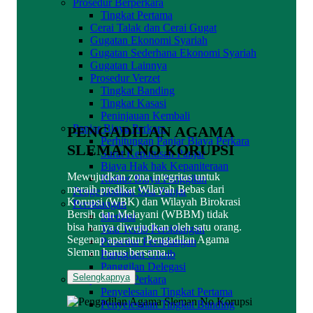
Prosedur Berperkara
Tingkat Pertama
Cerai Talak dan Cerai Gugat
Gugatan Ekonomi Syariah
Gugatan Sederhana Ekonomi Syariah
Gugatan Lainnya
Prosedur Verzet
Tingkat Banding
Tingkat Kasasi
Peninjauan Kembali
Panjar Biaya Perkara
PENGADILAN AGAMA
Perhitungan Panjar Biaya Perkara
SLEMAN NO KORUPSI
Surat Keputusan Panjar
Biaya Hak hak Kepaniteraan
Mewujudkan zona integritas untuk
Radius Biaya Panggilan
meraih predikat Wilayah Bebas dari
Pengembalian Sisa Panjar
Korupsi (WBK) dan Wilayah Birokrasi
Persidangan
Bersih dan Melayani (WBBM) tidak
Mediasi
bisa hanya diwujudkan oleh satu orang.
Tata Tertib Persidangan
Segenap aparatur Pengadilan Agama
Prosedur Persidangan
Sleman harus bersama...
Panggilan Ghoib
Panggilan Delegasi
Selengkapnya
Penyelesaian Perkara
Penyelesaian Tingkat Pertama
Penyelesaian Tingkat Banding