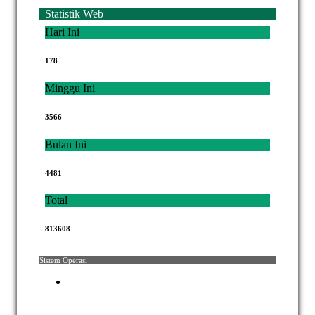
Statistik Web
Hari Ini
178
Minggu Ini
3566
Bulan Ini
4481
Total
813608
Sistem Operasi