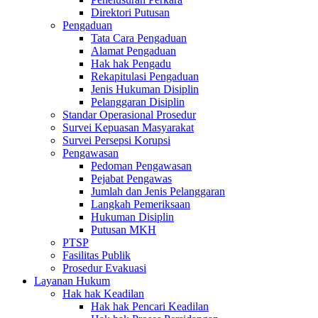
Direktori Putusan
Pengaduan
Tata Cara Pengaduan
Alamat Pengaduan
Hak hak Pengadu
Rekapitulasi Pengaduan
Jenis Hukuman Disiplin
Pelanggaran Disiplin
Standar Operasional Prosedur
Survei Kepuasan Masyarakat
Survei Persepsi Korupsi
Pengawasan
Pedoman Pengawasan
Pejabat Pengawas
Jumlah dan Jenis Pelanggaran
Langkah Pemeriksaan
Hukuman Disiplin
Putusan MKH
PTSP
Fasilitas Publik
Prosedur Evakuasi
Layanan Hukum
Hak hak Keadilan
Hak hak Pencari Keadilan