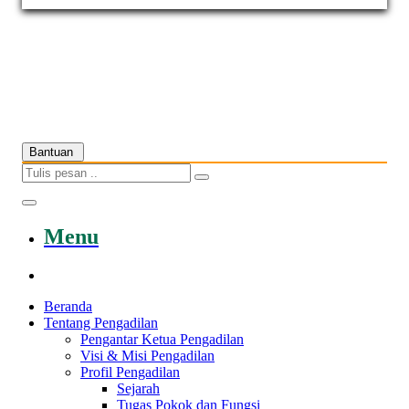
Hak Cipta © 2021 Mahkamah Agung Republik Indonesia
Bantuan
Menu
Beranda
Tentang Pengadilan
Pengantar Ketua Pengadilan
Visi & Misi Pengadilan
Profil Pengadilan
Sejarah
Tugas Pokok dan Fungsi