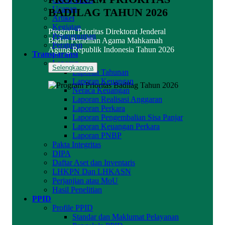
Ucapan
BADILAG TAHUN 2026
Artikel
Kegiatan
Program Prioritas Direktorat Jenderal
Pengumuman
Badan Peradilan Agama Mahkamah
Peraturan
Agung Republik Indonesia Tahun 2026
Transparansi
Laporan
Selengkapnya
Laporan Tahunan
Laporan Keuangan
Neraca Keuangan
Laporan Realisasi Anggaran
Laporan Perkara
Laporan Pengembalian Sisa Panjar
Laporan Keuangan Perkara
Laporan PNBP
Pakta Integritas
DIPA
Daftar Aset dan Inventaris
LHKPN Dan LHKASN
Perjanjian atau MoU
Hasil Penelitian
PPID
Profile PPID
Standar dan Maklumat Pelayanan