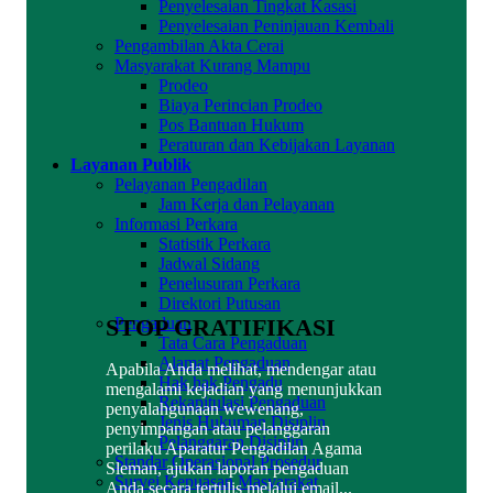
Penyelesaian Tingkat Kasasi
Penyelesaian Peninjauan Kembali
Pengambilan Akta Cerai
Masyarakat Kurang Mampu
Prodeo
Biaya Perincian Prodeo
Pos Bantuan Hukum
Peraturan dan Kebijakan Layanan
Layanan Publik
Pelayanan Pengadilan
Jam Kerja dan Pelayanan
Informasi Perkara
Statistik Perkara
Jadwal Sidang
Penelusuran Perkara
Direktori Putusan
STOP GRATIFIKASI
Pengaduan
Tata Cara Pengaduan
Alamat Pengaduan
Apabila Anda melihat, mendengar atau
Hak hak Pengadu
mengalami kejadian yang menunjukkan
Rekapitulasi Pengaduan
penyalahgunaan wewenang,
Jenis Hukuman Disiplin
penyimpangan atau pelanggaran
Pelanggaran Disiplin
perilaku Aparatur Pengadilan Agama
Standar Operasional Prosedur
Sleman, ajukan laporan pengaduan
Survei Kepuasan Masyarakat
Anda secara tertulis melalui email...