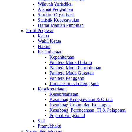
Wilayah Yurisdiksi
Alamat Pengadilan
Struktur Organisasi
Statistik Kepegawaian
Daftar Mantan Pimpinan
Profil Pegawai
Ketua
Wakil Ketua
Hakim
Kepaniteraan
Kepaniteraan
Panitera Muda Hukum
Panitera Muda Permohonan
Panitera Muda Gugatan
Panitera Pengganti
Jurusita/Jurusita Pengganti
Kesekretariatan
Kesekretariatan
Kasubbag Kepegawaian & Ortala
Kasubbag Umum dan Keuangan
Kasubbag, Perencanaan, TI & Pelaporan
Pejabat Fungsional
Staf
Pramubhakti
Sistem Pengelolaan