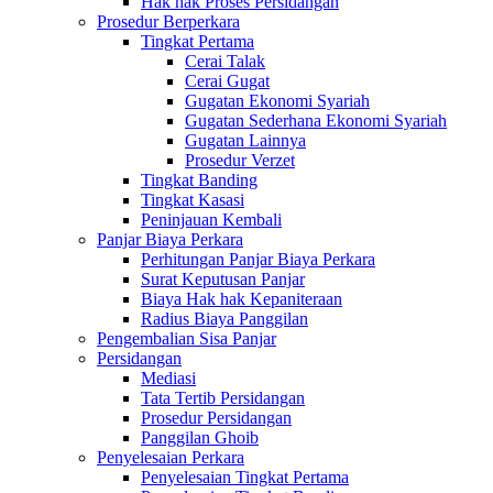
Hak hak Proses Persidangan
Prosedur Berperkara
Tingkat Pertama
Cerai Talak
Cerai Gugat
Gugatan Ekonomi Syariah
Gugatan Sederhana Ekonomi Syariah
Gugatan Lainnya
Prosedur Verzet
Tingkat Banding
Tingkat Kasasi
Peninjauan Kembali
Panjar Biaya Perkara
Perhitungan Panjar Biaya Perkara
Surat Keputusan Panjar
Biaya Hak hak Kepaniteraan
Radius Biaya Panggilan
Pengembalian Sisa Panjar
Persidangan
Mediasi
Tata Tertib Persidangan
Prosedur Persidangan
Panggilan Ghoib
Penyelesaian Perkara
Penyelesaian Tingkat Pertama