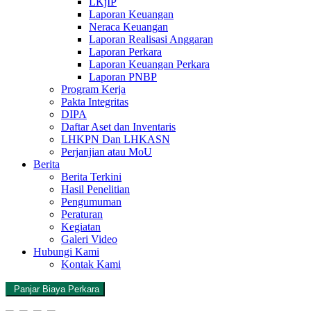
LKjIP
Laporan Keuangan
Neraca Keuangan
Laporan Realisasi Anggaran
Laporan Perkara
Laporan Keuangan Perkara
Laporan PNBP
Program Kerja
Pakta Integritas
DIPA
Daftar Aset dan Inventaris
LHKPN Dan LHKASN
Perjanjian atau MoU
Berita
Berita Terkini
Hasil Penelitian
Pengumuman
Peraturan
Kegiatan
Galeri Video
Hubungi Kami
Kontak Kami
Panjar Biaya Perkara