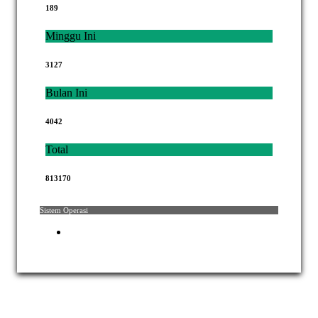
189
Minggu Ini
3127
Bulan Ini
4042
Total
813170
Sistem Operasi
Hak Cipta © 2021 Mahkamah Agung Republik Indonesia