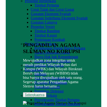
Prosedur Berperkara
Tingkat Pertama
Cerai Talak dan Cerai Gugat
Gugatan Ekonomi Syariah
Gugatan Sederhana Ekonomi Syariah
Gugatan Lainnya
Prosedur Verzet
Tingkat Banding
Tingkat Kasasi
Peninjauan Kembali
Panjar Biaya Perkara
PENGADILAN AGAMA
Perhitungan Panjar Biaya Perkara
SLEMAN NO KORUPSI
Surat Keputusan Panjar
Biaya Hak hak Kepaniteraan
Mewujudkan zona integritas untuk
Radius Biaya Panggilan
meraih predikat Wilayah Bebas dari
Pengembalian Sisa Panjar
Korupsi (WBK) dan Wilayah Birokrasi
Persidangan
Bersih dan Melayani (WBBM) tidak
Mediasi
bisa hanya diwujudkan oleh satu orang.
Tata Tertib Persidangan
Segenap aparatur Pengadilan Agama
Prosedur Persidangan
Sleman harus bersama...
Panggilan Ghoib
Panggilan Delegasi
Selengkapnya
Penyelesaian Perkara
Penyelesaian Tingkat Pertama
Penyelesaian Tingkat Banding