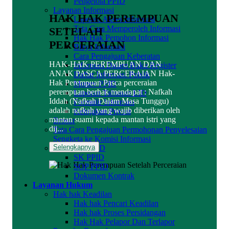
Pengelola PPID
Layanan Informasi
HAK HAK PEREMPUAN
Laporan Akses Informasi
Tata Cara Memperoleh Informasi
SETELAH
Hak Hak Pemohon Informasi
PERCERAIAN
Biaya Informasi
Cara Pengajuan Keberatan
HAK-HAK PEREMPUAN DAN
Informasi Dalam Buku Register
ANAK PASCA PERCERAIAN Hak-
Daftar Informasi Publik
Hak Perempuan Pasca perceraian
Monev PPID
perempuan berhak mendapat : Nafkah
Laporan Tahunan LID
Iddah (Nafkah Dalam Masa Tunggu)
Formulir Informasi
adalah nafkah yang wajib diberikan oleh
Kebijakan Privasi
mantan suami kepada mantan istri yang
Brosur
dij...
Tata Cara Pengajuan Permohonan Penyelesaian
Sengketa ke Komisi Informasi
Selengkapnya
Dokumen PPID
SK PPID
SOP PPID
Dokumen Kontrak
Layanan Hukum
Hak hak Keadilan
Hak hak Pencari Keadilan
Hak hak Proses Persidangan
Hak Hak Pelapor Dan Terlapor