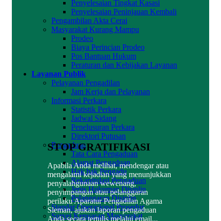
Penyelesaian Tingkat Kasasi
Penyelesaian Peninjauan Kembali
Pengambilan Akta Cerai
Masyarakat Kurang Mampu
Prodeo
Biaya Perincian Prodeo
Pos Bantuan Hukum
Peraturan dan Kebijakan Layanan
Layanan Publik
Pelayanan Pengadilan
Jam Kerja dan Pelayanan
Informasi Perkara
Statistik Perkara
Jadwal Sidang
Penelusuran Perkara
Direktori Putusan
STOP GRATIFIKASI
Pengaduan
Tata Cara Pengaduan
Alamat Pengaduan
Apabila Anda melihat, mendengar atau
Hak hak Pengadu
mengalami kejadian yang menunjukkan
Rekapitulasi Pengaduan
penyalahgunaan wewenang,
Jenis Hukuman Disiplin
penyimpangan atau pelanggaran
Pelanggaran Disiplin
perilaku Aparatur Pengadilan Agama
Standar Operasional Prosedur
Sleman, ajukan laporan pengaduan
Survei Kepuasan Masyarakat
Anda secara tertulis melalui email...