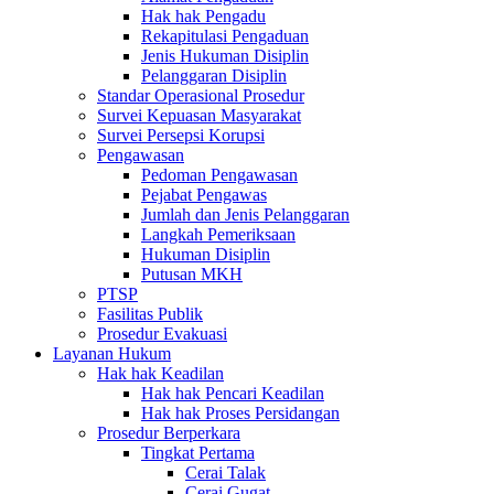
Hak hak Pengadu
Rekapitulasi Pengaduan
Jenis Hukuman Disiplin
Pelanggaran Disiplin
Standar Operasional Prosedur
Survei Kepuasan Masyarakat
Survei Persepsi Korupsi
Pengawasan
Pedoman Pengawasan
Pejabat Pengawas
Jumlah dan Jenis Pelanggaran
Langkah Pemeriksaan
Hukuman Disiplin
Putusan MKH
PTSP
Fasilitas Publik
Prosedur Evakuasi
Layanan Hukum
Hak hak Keadilan
Hak hak Pencari Keadilan
Hak hak Proses Persidangan
Prosedur Berperkara
Tingkat Pertama
Cerai Talak
Cerai Gugat