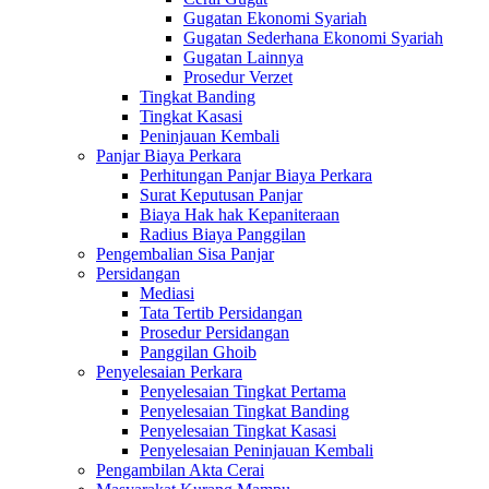
Gugatan Ekonomi Syariah
Gugatan Sederhana Ekonomi Syariah
Gugatan Lainnya
Prosedur Verzet
Tingkat Banding
Tingkat Kasasi
Peninjauan Kembali
Panjar Biaya Perkara
Perhitungan Panjar Biaya Perkara
Surat Keputusan Panjar
Biaya Hak hak Kepaniteraan
Radius Biaya Panggilan
Pengembalian Sisa Panjar
Persidangan
Mediasi
Tata Tertib Persidangan
Prosedur Persidangan
Panggilan Ghoib
Penyelesaian Perkara
Penyelesaian Tingkat Pertama
Penyelesaian Tingkat Banding
Penyelesaian Tingkat Kasasi
Penyelesaian Peninjauan Kembali
Pengambilan Akta Cerai