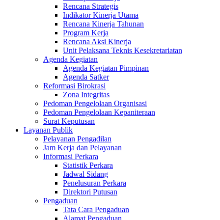
Rencana Strategis
Indikator Kinerja Utama
Rencana Kinerja Tahunan
Program Kerja
Rencana Aksi Kinerja
Unit Pelaksana Teknis Kesekretariatan
Agenda Kegiatan
Agenda Kegiatan Pimpinan
Agenda Satker
Reformasi Birokrasi
Zona Integritas
Pedoman Pengelolaan Organisasi
Pedoman Pengelolaan Kepaniteraan
Surat Keputusan
Layanan Publik
Pelayanan Pengadilan
Jam Kerja dan Pelayanan
Informasi Perkara
Statistik Perkara
Jadwal Sidang
Penelusuran Perkara
Direktori Putusan
Pengaduan
Tata Cara Pengaduan
Alamat Pengaduan