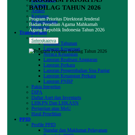
Ucapan
BADILAG TAHUN 2026
Artikel
Kegiatan
Program Prioritas Direktorat Jenderal
Pengumuman
Badan Peradilan Agama Mahkamah
Peraturan
Agung Republik Indonesia Tahun 2026
Transparansi
Laporan
Selengkapnya
Laporan Tahunan
Laporan Keuangan
Neraca Keuangan
Laporan Realisasi Anggaran
Laporan Perkara
Laporan Pengembalian Sisa Panjar
Laporan Keuangan Perkara
Laporan PNBP
Pakta Integritas
DIPA
Daftar Aset dan Inventaris
LHKPN Dan LHKASN
Perjanjian atau MoU
Hasil Penelitian
PPID
Profile PPID
Standar dan Maklumat Pelayanan