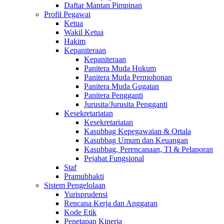
Daftar Mantan Pimpinan
Profil Pegawai
Ketua
Wakil Ketua
Hakim
Kepaniteraan
Kepaniteraan
Panitera Muda Hukum
Panitera Muda Permohonan
Panitera Muda Gugatan
Panitera Pengganti
Jurusita/Jurusita Pengganti
Kesekretariatan
Kesekretariatan
Kasubbag Kepegawaian & Ortala
Kasubbag Umum dan Keuangan
Kasubbag, Perencanaan, TI & Pelaporan
Pejabat Fungsional
Staf
Pramubhakti
Sistem Pengelolaan
Yurisprudensi
Rencana Kerja dan Anggaran
Kode Etik
Penetapan Kinerja