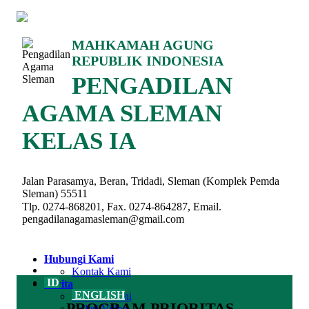
MAHKAMAH AGUNG
REPUBLIK INDONESIA
PENGADILAN
AGAMA SLEMAN
KELAS IA
Jalan Parasamya, Beran, Tridadi, Sleman (Komplek Pemda
Sleman) 55511
Tlp. 0274-868201, Fax. 0274-864287, Email.
pengadilanagamasleman@gmail.com
Hubungi Kami
Kontak Kami
ID
Berita
ENGLISH
Berita Terkini
PROGRAM PRIORITAS
Galeri Video