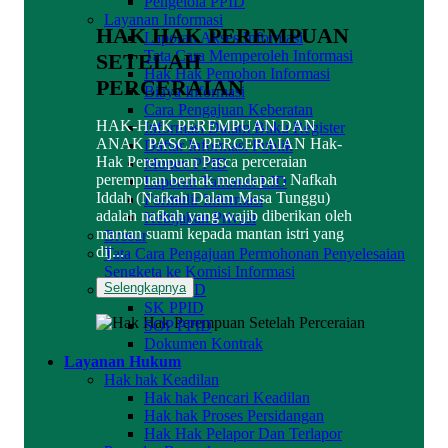
Pengelola PPID
Layanan Informasi
HAK HAK PEREMPUAN
Laporan Akses Informasi
Tata Cara Memperoleh Informasi
SETELAH
Hak Hak Pemohon Informasi
PERCERAIAN
Biaya Informasi
Cara Pengajuan Keberatan
HAK-HAK PEREMPUAN DAN
Informasi Dalam Buku Register
ANAK PASCA PERCERAIAN Hak-
Daftar Informasi Publik
Hak Perempuan Pasca perceraian
Monev PPID
perempuan berhak mendapat : Nafkah
Laporan Tahunan LID
Iddah (Nafkah Dalam Masa Tunggu)
Formulir Informasi
adalah nafkah yang wajib diberikan oleh
Kebijakan Privasi
mantan suami kepada mantan istri yang
Brosur
dij...
Tata Cara Pengajuan Permohonan Penyelesaian
Sengketa ke Komisi Informasi
Selengkapnya
Dokumen PPID
SK PPID
SOP PPID
Dokumen Kontrak
Layanan Hukum
Hak hak Keadilan
Hak hak Pencari Keadilan
Hak hak Proses Persidangan
Hak Hak Pelapor Dan Terlapor