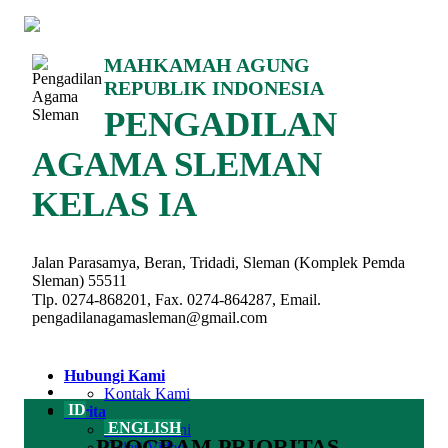
MAHKAMAH AGUNG
REPUBLIK INDONESIA
PENGADILAN
AGAMA SLEMAN
KELAS IA
Jalan Parasamya, Beran, Tridadi, Sleman (Komplek Pemda
Sleman) 55511
Tlp. 0274-868201, Fax. 0274-864287, Email.
pengadilanagamasleman@gmail.com
Hubungi Kami
Kontak Kami
ID
Berita
ENGLISH
Berita Terkini
PROGRAM PRIORITAS
Galeri Video