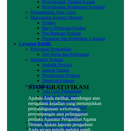
Penyelesaian Tingkat Kasasi
Penyelesaian Peninjauan Kembali
Pengambilan Akta Cerai
Masyarakat Kurang Mampu
Prodeo
Biaya Perincian Prodeo
Pos Bantuan Hukum
Peraturan dan Kebijakan Layanan
Layanan Publik
Pelayanan Pengadilan
Jam Kerja dan Pelayanan
Informasi Perkara
Statistik Perkara
Jadwal Sidang
Penelusuran Perkara
Direktori Putusan
STOP GRATIFIKASI
Pengaduan
Tata Cara Pengaduan
Alamat Pengaduan
Apabila Anda melihat, mendengar atau
Hak hak Pengadu
mengalami kejadian yang menunjukkan
Rekapitulasi Pengaduan
penyalahgunaan wewenang,
Jenis Hukuman Disiplin
penyimpangan atau pelanggaran
Pelanggaran Disiplin
perilaku Aparatur Pengadilan Agama
Standar Operasional Prosedur
Sleman, ajukan laporan pengaduan
Survei Kepuasan Masyarakat
Anda secara tertulis melalui email...