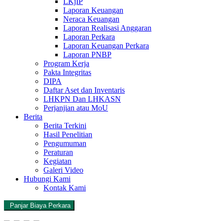
LKjIP
Laporan Keuangan
Neraca Keuangan
Laporan Realisasi Anggaran
Laporan Perkara
Laporan Keuangan Perkara
Laporan PNBP
Program Kerja
Pakta Integritas
DIPA
Daftar Aset dan Inventaris
LHKPN Dan LHKASN
Perjanjian atau MoU
Berita
Berita Terkini
Hasil Penelitian
Pengumuman
Peraturan
Kegiatan
Galeri Video
Hubungi Kami
Kontak Kami
Panjar Biaya Perkara