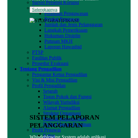
Survei Persepsi Korupsi
Pengawasan
Selengkapnya
Pedoman Pengawasan
Pejabat Pengawas
Jumlah dan Jenis Pelanggaran
Langkah Pemeriksaan
Hukuman Disiplin
Putusan MKH
Laporan Hawasbid
PTSP
Fasilitas Publik
Prosedur Evakuasi
Tentang Pengadilan
Pengantar Ketua Pengadilan
Visi & Misi Pengadilan
Profil Pengadilan
Sejarah
Tugas Pokok dan Fungsi
Wilayah Yurisdiksi
Alamat Pengadilan
Struktur Organisasi
SISTEM PELAPORAN
Statistik Kepegawaian
PELANGGARAN
Daftar Mantan Pimpinan
Profil Pegawai
Ketua
Whistleblowing System adalah aplikasi