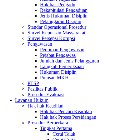
Hak hak Pengadu
Rekapitulasi Pengaduan
Jenis Hukuman Disiplin
Pelanggaran Disiplin
Standar Operasional Prosedur
Survei Kepuasan Masyarakat
Survei Persepsi Korupsi
Pengawasan
Pedoman Pengawasan
Pejabat Pengawas
Jumlah dan Jenis Pelanggaran
Langkah Pemeriksaan
Hukuman Disiplin
Putusan MKH
PTSP
Fasilitas Publik
Prosedur Evakuasi
Layanan Hukum
Hak hak Keadilan
Hak hak Pencari Keadilan
Hak hak Proses Persidangan
Prosedur Berperkara
Tingkat Pertama
Cerai Talak
Cerai Gugat