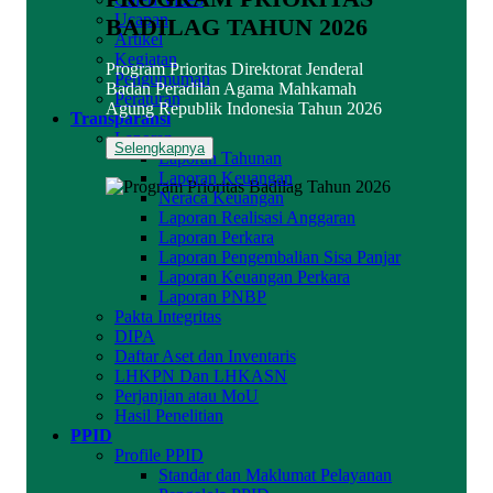
Ucapan
BADILAG TAHUN 2026
Artikel
Kegiatan
Program Prioritas Direktorat Jenderal
Pengumuman
Badan Peradilan Agama Mahkamah
Peraturan
Agung Republik Indonesia Tahun 2026
Transparansi
Laporan
Selengkapnya
Laporan Tahunan
Laporan Keuangan
Neraca Keuangan
Laporan Realisasi Anggaran
Laporan Perkara
Laporan Pengembalian Sisa Panjar
Laporan Keuangan Perkara
Laporan PNBP
Pakta Integritas
DIPA
Daftar Aset dan Inventaris
LHKPN Dan LHKASN
Perjanjian atau MoU
Hasil Penelitian
PPID
Profile PPID
Standar dan Maklumat Pelayanan