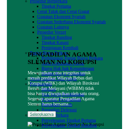
Prosedur Berperkara
Tingkat Pertama
Cerai Talak dan Cerai Gugat
Gugatan Ekonomi Syariah
Gugatan Sederhana Ekonomi Syariah
Gugatan Lainnya
Prosedur Verzet
Tingkat Banding
Tingkat Kasasi
Peninjauan Kembali
Panjar Biaya Perkara
PENGADILAN AGAMA
Perhitungan Panjar Biaya Perkara
SLEMAN NO KORUPSI
Surat Keputusan Panjar
Biaya Hak hak Kepaniteraan
Mewujudkan zona integritas untuk
Radius Biaya Panggilan
meraih predikat Wilayah Bebas dari
Pengembalian Sisa Panjar
Korupsi (WBK) dan Wilayah Birokrasi
Persidangan
Bersih dan Melayani (WBBM) tidak
Mediasi
bisa hanya diwujudkan oleh satu orang.
Tata Tertib Persidangan
Segenap aparatur Pengadilan Agama
Prosedur Persidangan
Sleman harus bersama...
Panggilan Ghoib
Panggilan Delegasi
Selengkapnya
Penyelesaian Perkara
Penyelesaian Tingkat Pertama
Penyelesaian Tingkat Banding