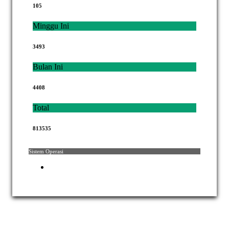
105
Minggu Ini
3493
Bulan Ini
4408
Total
813535
Sistem Operasi
Hak Cipta © 2021 Mahkamah Agung Republik Indonesia