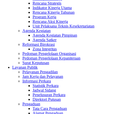
Rencana Strategis
Indikator Kinerja Utama
Rencana Kinerja Tahunan
Program Kerja
Rencana Aksi Kinerja
Unit Pelaksana Teknis Kesekretariatan
Agenda Kegiatan
Agenda Kegiatan Pimpinan
Agenda Satker
Reformasi Birokrasi
Zona Integritas
Pedoman Pengelolaan Organisasi
Pedoman Pengelolaan Kepaniteraan
Surat Keputusan
Layanan Publik
Pelayanan Pengadilan
Jam Kerja dan Pelayanan
Informasi Perkara
Statistik Perkara
Jadwal Sidang
Penelusuran Perkara
Direktori Putusan
Pengaduan
Tata Cara Pengaduan
Alamat Pengaduan