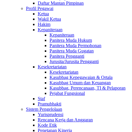
Daftar Mantan Pimpinan
Profil Pegawai
Ketua
Wakil Ketua
Hakim
Kepaniteraan
Kepaniteraan
Panitera Muda Hukum
Panitera Muda Permohonan
Panitera Muda Gugatan
Panitera Pengganti
Jurusita/Jurusita Pengganti
Kesekretariatan
Kesekretariatan
Kasubbag Kepegawaian & Ortala
Kasubbag Umum dan Keuangan
Kasubbag, Perencanaan, TI & Pelaporan
Pejabat Fungsional
Staf
Pramubhakti
Sistem Pengelolaan
Yurisprudensi
Rencana Kerja dan Anggaran
Kode Etik
Penetapan Kinerja