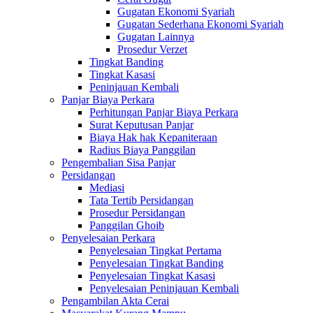
Gugatan Ekonomi Syariah
Gugatan Sederhana Ekonomi Syariah
Gugatan Lainnya
Prosedur Verzet
Tingkat Banding
Tingkat Kasasi
Peninjauan Kembali
Panjar Biaya Perkara
Perhitungan Panjar Biaya Perkara
Surat Keputusan Panjar
Biaya Hak hak Kepaniteraan
Radius Biaya Panggilan
Pengembalian Sisa Panjar
Persidangan
Mediasi
Tata Tertib Persidangan
Prosedur Persidangan
Panggilan Ghoib
Penyelesaian Perkara
Penyelesaian Tingkat Pertama
Penyelesaian Tingkat Banding
Penyelesaian Tingkat Kasasi
Penyelesaian Peninjauan Kembali
Pengambilan Akta Cerai