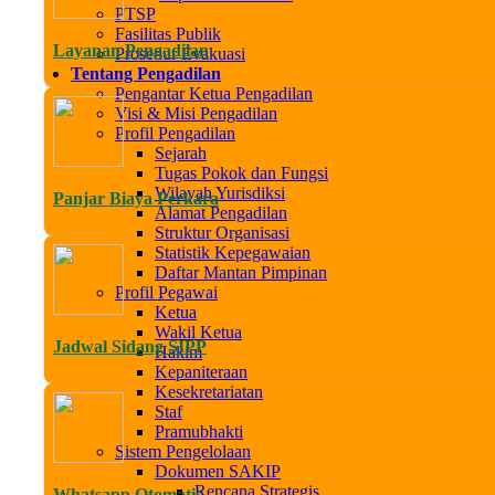
PTSP
Fasilitas Publik
Layanan Pengadilan
Prosedur Evakuasi
Tentang Pengadilan
Pengantar Ketua Pengadilan
Visi & Misi Pengadilan
Profil Pengadilan
Sejarah
Tugas Pokok dan Fungsi
Wilayah Yurisdiksi
Panjar Biaya Perkara
Alamat Pengadilan
Struktur Organisasi
Statistik Kepegawaian
Daftar Mantan Pimpinan
Profil Pegawai
Ketua
Wakil Ketua
Jadwal Sidang SIPP
Hakim
Kepaniteraan
Kesekretariatan
Staf
Pramubhakti
Sistem Pengelolaan
Dokumen SAKIP
Rencana Strategis
Whatsapp Otomatis