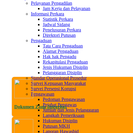
Pelayanan Pengadilan
Jam Kerja dan Pelayanan
Informasi Perkara
Statistik Perkara
Jadwal Sidang
Penelusuran Perkara
Direktori Putusan
Pengaduan
Tata Cara Pengaduan
Alamat Pengaduan
Hak hak Pengadu
Rekapitulasi Pengaduan
Jenis Hukuman Disiplin
Pelanggaran Disiplin
Standar Operasional Prosedur
Survei Kepuasan Masyarakat
Survei Persepsi Korupsi
Pengawasan
Pedoman Pengawasan
Pejabat Pengawas
Dokumen Zona Integritas
Jumlah dan Jenis Pelanggaran
Langkah Pemeriksaan
Hukuman Disiplin
Putusan MKH
Laporan Hawasbid