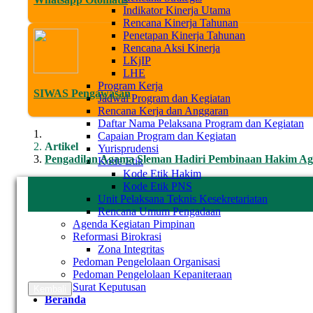
Indikator Kinerja Utama
Rencana Kinerja Tahunan
Penetapan Kinerja Tahunan
Rencana Aksi Kinerja
LKjIP
LHE
Program Kerja
SIWAS Pengawasan
Jadwal Program dan Kegiatan
Rencana Kerja dan Anggaran
Daftar Nama Pelaksana Program dan Kegiatan
Capaian Program dan Kegiatan
Artikel
Yurisprudensi
Pengadilan Agama Sleman Hadiri Pembinaan Hakim Agu
Kode Etik
Kode Etik Hakim
Kode Etik PNS
Unit Pelaksana Teknis Kesekretariatan
Rencana Umum Pengadaan
Agenda Kegiatan Pimpinan
Reformasi Birokrasi
Zona Integritas
Pedoman Pengelolaan Organisasi
Pedoman Pengelolaan Kepaniteraan
Surat Keputusan
Kembali
Beranda