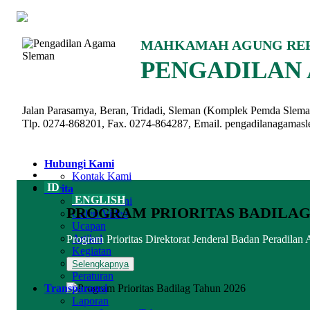
MAHKAMAH AGUNG REP
PENGADILAN 
Jalan Parasamya, Beran, Tridadi, Sleman (Komplek Pemda Slem
Tlp. 0274-868201, Fax. 0274-864287, Email. pengadilanagama
Hubungi Kami
Kontak Kami
ID
Berita
ENGLISH
Berita Terkini
PROGRAM PRIORITAS BADILAG 
Galeri Video
Ucapan
Artikel
Program Prioritas Direktorat Jenderal Badan Peradi
Kegiatan
Pengumuman
Selengkapnya
Peraturan
Transparansi
Laporan