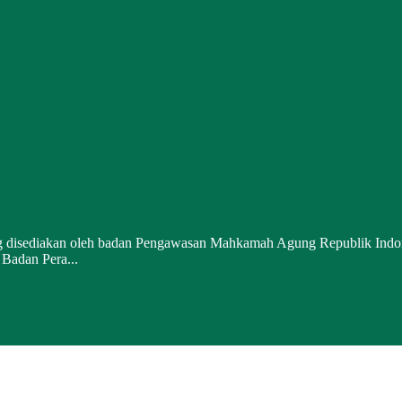
g disediakan oleh badan Pengawasan Mahkamah Agung Republik Indones
Badan Pera...
Jum, 07 Agustus 2026