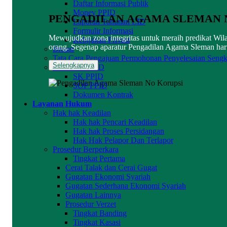
Daftar Informasi Publik
Monev PPID
PENGADILAN AGAMA SLEMAN 
Laporan Tahunan LID
Formulir Informasi
Mewujudkan zona integritas untuk meraih predikat Wi
Kebijakan Privasi
orang. Segenap aparatur Pengadilan Agama Sleman haru
Brosur
Tata Cara Pengajuan Permohonan Penyelesaian Sengk
Selengkapnya
Dokumen PPID
SK PPID
SOP PPID
Dokumen Kontrak
Layanan Hukum
Hak hak Keadilan
Hak hak Pencari Keadilan
Hak hak Proses Persidangan
Hak Hak Pelapor Dan Terlapor
Prosedur Berperkara
Tingkat Pertama
Cerai Talak dan Cerai Gugat
Gugatan Ekonomi Syariah
Gugatan Sederhana Ekonomi Syariah
Gugatan Lainnya
Prosedur Verzet
Tingkat Banding
Tingkat Kasasi