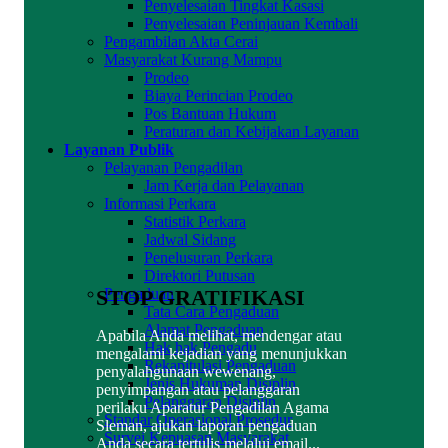
Penyelesaian Tingkat Kasasi
Penyelesaian Peninjauan Kembali
Pengambilan Akta Cerai
Masyarakat Kurang Mampu
Prodeo
Biaya Perincian Prodeo
Pos Bantuan Hukum
Peraturan dan Kebijakan Layanan
Layanan Publik
Pelayanan Pengadilan
Jam Kerja dan Pelayanan
Informasi Perkara
Statistik Perkara
Jadwal Sidang
Penelusuran Perkara
Direktori Putusan
STOP GRATIFIKASI
Pengaduan
Tata Cara Pengaduan
Alamat Pengaduan
Apabila Anda melihat, mendengar atau
Hak hak Pengadu
mengalami kejadian yang menunjukkan
Rekapitulasi Pengaduan
penyalahgunaan wewenang,
Jenis Hukuman Disiplin
penyimpangan atau pelanggaran
Pelanggaran Disiplin
perilaku Aparatur Pengadilan Agama
Standar Operasional Prosedur
Sleman, ajukan laporan pengaduan
Survei Kepuasan Masyarakat
Anda secara tertulis melalui email...