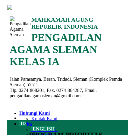
MAHKAMAH AGUNG
REPUBLIK INDONESIA
PENGADILAN
AGAMA SLEMAN
KELAS IA
Jalan Parasamya, Beran, Tridadi, Sleman (Komplek Pemda
Sleman) 55511
Tlp. 0274-868201, Fax. 0274-864287, Email.
pengadilanagamasleman@gmail.com
Hubungi Kami
Kontak Kami
ID
Berita
ENGLISH
Berita Terkini
PROGRAM PRIORITAS
Galeri Video