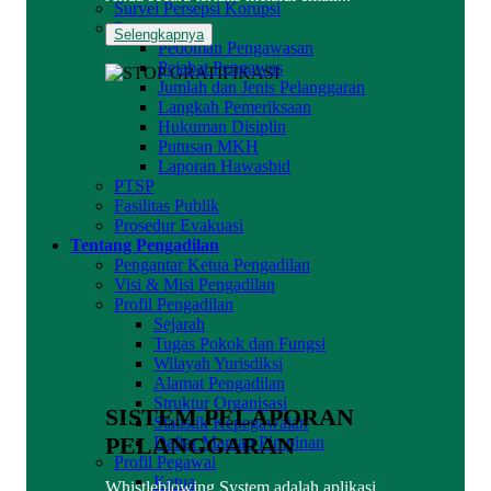
Survei Persepsi Korupsi
Pengawasan
Selengkapnya
Pedoman Pengawasan
Pejabat Pengawas
Jumlah dan Jenis Pelanggaran
Langkah Pemeriksaan
Hukuman Disiplin
Putusan MKH
Laporan Hawasbid
PTSP
Fasilitas Publik
Prosedur Evakuasi
Tentang Pengadilan
Pengantar Ketua Pengadilan
Visi & Misi Pengadilan
Profil Pengadilan
Sejarah
Tugas Pokok dan Fungsi
Wilayah Yurisdiksi
Alamat Pengadilan
Struktur Organisasi
SISTEM PELAPORAN
Statistik Kepegawaian
PELANGGARAN
Daftar Mantan Pimpinan
Profil Pegawai
Ketua
Whistleblowing System adalah aplikasi