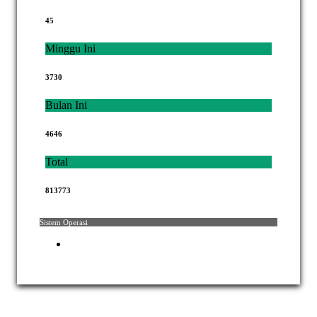
45
Minggu Ini
3730
Bulan Ini
4646
Total
813773
Sistem Operasi
Hak Cipta © 2021 Mahkamah Agung Republik Indonesia