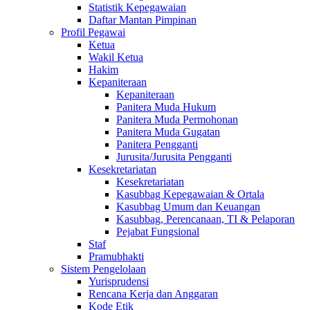
Statistik Kepegawaian
Daftar Mantan Pimpinan
Profil Pegawai
Ketua
Wakil Ketua
Hakim
Kepaniteraan
Kepaniteraan
Panitera Muda Hukum
Panitera Muda Permohonan
Panitera Muda Gugatan
Panitera Pengganti
Jurusita/Jurusita Pengganti
Kesekretariatan
Kesekretariatan
Kasubbag Kepegawaian & Ortala
Kasubbag Umum dan Keuangan
Kasubbag, Perencanaan, TI & Pelaporan
Pejabat Fungsional
Staf
Pramubhakti
Sistem Pengelolaan
Yurisprudensi
Rencana Kerja dan Anggaran
Kode Etik