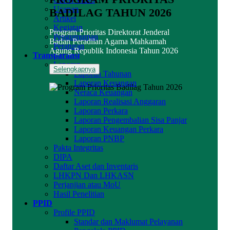
Ucapan
BADILAG TAHUN 2026
Artikel
Kegiatan
Program Prioritas Direktorat Jenderal
Pengumuman
Badan Peradilan Agama Mahkamah
Peraturan
Agung Republik Indonesia Tahun 2026
Transparansi
Laporan
Selengkapnya
Laporan Tahunan
Laporan Keuangan
Neraca Keuangan
Laporan Realisasi Anggaran
Laporan Perkara
Laporan Pengembalian Sisa Panjar
Laporan Keuangan Perkara
Laporan PNBP
Pakta Integritas
DIPA
Daftar Aset dan Inventaris
LHKPN Dan LHKASN
Perjanjian atau MoU
Hasil Penelitian
PPID
Profile PPID
Standar dan Maklumat Pelayanan