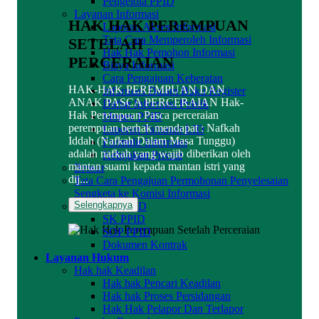
Pengelola PPID
Layanan Informasi
HAK HAK PEREMPUAN
Laporan Akses Informasi
Tata Cara Memperoleh Informasi
SETELAH
Hak Hak Pemohon Informasi
PERCERAIAN
Biaya Informasi
Cara Pengajuan Keberatan
HAK-HAK PEREMPUAN DAN
Informasi Dalam Buku Register
ANAK PASCA PERCERAIAN Hak-
Daftar Informasi Publik
Hak Perempuan Pasca perceraian
Monev PPID
perempuan berhak mendapat : Nafkah
Laporan Tahunan LID
Iddah (Nafkah Dalam Masa Tunggu)
Formulir Informasi
adalah nafkah yang wajib diberikan oleh
Kebijakan Privasi
mantan suami kepada mantan istri yang
Brosur
dij...
Tata Cara Pengajuan Permohonan Penyelesaian
Sengketa ke Komisi Informasi
Selengkapnya
Dokumen PPID
SK PPID
SOP PPID
Dokumen Kontrak
Layanan Hukum
Hak hak Keadilan
Hak hak Pencari Keadilan
Hak hak Proses Persidangan
Hak Hak Pelapor Dan Terlapor