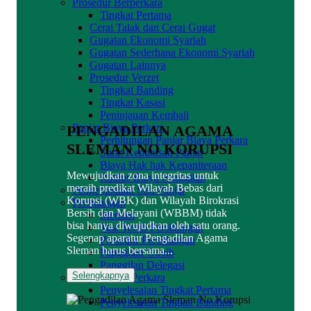
Prosedur Berperkara
Tingkat Pertama
Cerai Talak dan Cerai Gugat
Gugatan Ekonomi Syariah
Gugatan Sederhana Ekonomi Syariah
Gugatan Lainnya
Prosedur Verzet
Tingkat Banding
Tingkat Kasasi
Peninjauan Kembali
Panjar Biaya Perkara
PENGADILAN AGAMA
Perhitungan Panjar Biaya Perkara
SLEMAN NO KORUPSI
Surat Keputusan Panjar
Biaya Hak hak Kepaniteraan
Mewujudkan zona integritas untuk
Radius Biaya Panggilan
meraih predikat Wilayah Bebas dari
Pengembalian Sisa Panjar
Korupsi (WBK) dan Wilayah Birokrasi
Persidangan
Bersih dan Melayani (WBBM) tidak
Mediasi
bisa hanya diwujudkan oleh satu orang.
Tata Tertib Persidangan
Segenap aparatur Pengadilan Agama
Prosedur Persidangan
Sleman harus bersama...
Panggilan Ghoib
Panggilan Delegasi
Selengkapnya
Penyelesaian Perkara
Penyelesaian Tingkat Pertama
Penyelesaian Tingkat Banding