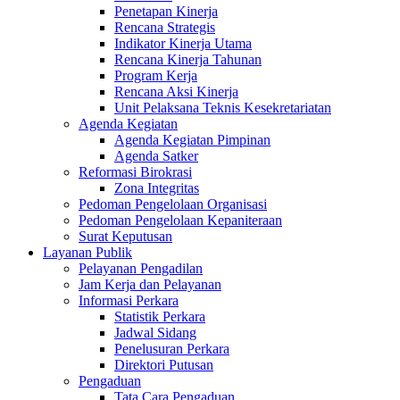
Penetapan Kinerja
Rencana Strategis
Indikator Kinerja Utama
Rencana Kinerja Tahunan
Program Kerja
Rencana Aksi Kinerja
Unit Pelaksana Teknis Kesekretariatan
Agenda Kegiatan
Agenda Kegiatan Pimpinan
Agenda Satker
Reformasi Birokrasi
Zona Integritas
Pedoman Pengelolaan Organisasi
Pedoman Pengelolaan Kepaniteraan
Surat Keputusan
Layanan Publik
Pelayanan Pengadilan
Jam Kerja dan Pelayanan
Informasi Perkara
Statistik Perkara
Jadwal Sidang
Penelusuran Perkara
Direktori Putusan
Pengaduan
Tata Cara Pengaduan