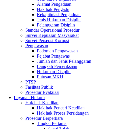
Alamat Pengaduan
Hak hak Pengadu
Rekapitulasi Pengaduan
Jenis Hukuman Disiplin
Pelanggaran Disiplin
Standar Operasional Prosedur
Survei Kepuasan Masyarakat
Survei Persepsi Korupsi
Pengawasan
Pedoman Pengawasan
Pejabat Pengawas
Jumlah dan Jenis Pelanggaran
Langkah Pemeriksaan
Hukuman Disiplin
Putusan MKH
PTSP
Fasilitas Publik
Prosedur Evakuasi
Layanan Hukum
Hak hak Keadilan
Hak hak Pencari Keadilan
Hak hak Proses Persidangan
Prosedur Berperkara
Tingkat Pertama
Cerai Talak