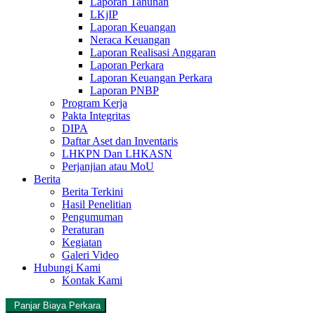
Laporan Tahunan
LKjIP
Laporan Keuangan
Neraca Keuangan
Laporan Realisasi Anggaran
Laporan Perkara
Laporan Keuangan Perkara
Laporan PNBP
Program Kerja
Pakta Integritas
DIPA
Daftar Aset dan Inventaris
LHKPN Dan LHKASN
Perjanjian atau MoU
Berita
Berita Terkini
Hasil Penelitian
Pengumuman
Peraturan
Kegiatan
Galeri Video
Hubungi Kami
Kontak Kami
Panjar Biaya Perkara